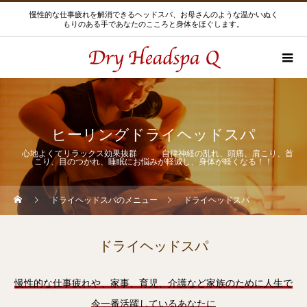
慢性的な仕事疲れを解消できるヘッドスパ、お母さんのような温かいぬく
もりのある手であなたのこころと身体をほぐします。
ヒーリングドライヘッドスパ
心地よくてリラックス効果抜群 自律神経の乱れ、頭痛、肩こり、首
こり、目のつかれ、睡眠にお悩みが軽減し、身体が軽くなる！！
ドライヘッドスパのメニュー
ドライヘッドスパ
ドライヘッドスパ
慢性的な仕事疲れや、家事、育児、介護など家族のために人生で
今一番活躍しているあなたに