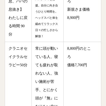
息、パパの
ろ
援。自分に向き合
息抜き】
新規さま
価格
うひとり時間を。
わたしに戻
8,900円
ヘッドスパと体を
緩めてリラックス
る時間 90
日々の忙しさから
分
解放！
クラニオセ
常に頭が動い
8,800円
の
とこ
イクラルセ
ている人、寝
ろ
ラピー50分
ても疲れが取
価格7,700円
れない人、強
い施術が苦
手、とにかく
頭が『無』に