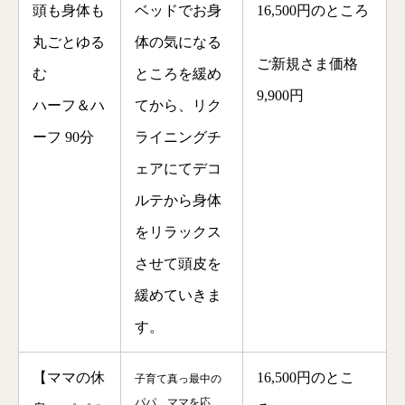
頭も身体も
ベッドでお身
16,500
円のところ
丸ごとゆる
体の気になる
ご新規さま価格
む
ところを緩め
9,900円
ハーフ＆ハ
てから、リク
ーフ 90分
ライニングチ
ェアにてデコ
ルテから身体
をリラックス
させて頭皮を
緩めていきま
す。
【ママの休
16,500円
の
とこ
子育て真っ最中の
パパ、ママを応